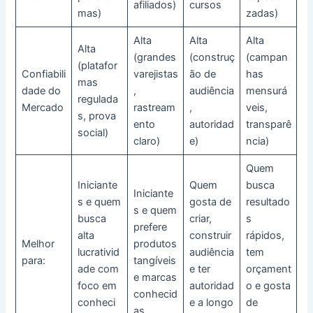
afiliados)
cursos
mas)
zadas)
Alta
Alta
Alta
Alta
(grandes
(construç
(campan
(platafor
Confiabili
varejistas
ão de
has
mas
dade do
,
audiência
mensurá
regulada
Mercado
rastream
,
veis,
s, prova
ento
autoridad
transparê
social)
claro)
e)
ncia)
Quem
Iniciante
Quem
busca
Iniciante
s e quem
gosta de
resultado
s e quem
busca
criar,
s
prefere
alta
construir
rápidos,
Melhor
produtos
lucrativid
audiência
tem
para:
tangíveis
ade com
e ter
orçament
e marcas
foco em
autoridad
o e gosta
conhecid
conheci
e a longo
de
as.